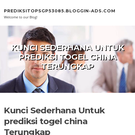
Skip to content
PREDIKSITOPSGP53085.BLOGGIN-ADS.COM
Welcome to our Blog!
KUNCI SEDERHANA UNTUK
PREDIKSI TOGEL CHINA
TERUNGKAP
Kunci Sederhana Untuk
prediksi togel china
Terungkap