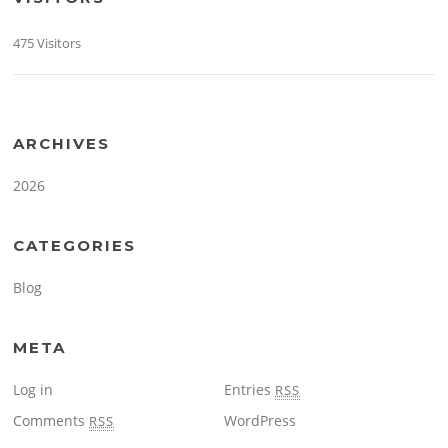
475 Visitors
ARCHIVES
2026
CATEGORIES
Blog
META
Log in
Entries
RSS
Comments
WordPress
RSS