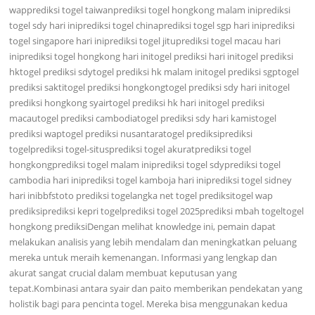
wapprediksi togel taiwanprediksi togel hongkong malam iniprediksi
togel sdy hari iniprediksi togel chinaprediksi togel sgp hari iniprediksi
togel singapore hari iniprediksi togel jituprediksi togel macau hari
iniprediksi togel hongkong hari initogel prediksi hari initogel prediksi
hktogel prediksi sdytogel prediksi hk malam initogel prediksi sgptogel
prediksi saktitogel prediksi hongkongtogel prediksi sdy hari initogel
prediksi hongkong syairtogel prediksi hk hari initogel prediksi
macautogel prediksi cambodiatogel prediksi sdy hari kamistogel
prediksi waptogel prediksi nusantaratogel prediksiprediksi
togelprediksi togel-situsprediksi togel akuratprediksi togel
hongkongprediksi togel malam iniprediksi togel sdyprediksi togel
cambodia hari iniprediksi togel kamboja hari iniprediksi togel sidney
hari inibbfstoto prediksi togelangka net togel prediksitogel wap
prediksiprediksi kepri togelprediksi togel 2025prediksi mbah togeltogel
hongkong prediksiDengan melihat knowledge ini, pemain dapat
melakukan analisis yang lebih mendalam dan meningkatkan peluang
mereka untuk meraih kemenangan. Informasi yang lengkap dan
akurat sangat crucial dalam membuat keputusan yang
tepat.Kombinasi antara syair dan paito memberikan pendekatan yang
holistik bagi para pencinta togel. Mereka bisa menggunakan kedua