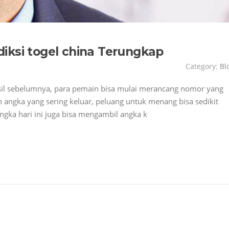
iksi togel china Terungkap
Category:
Bl
hasil sebelumnya, para pemain bisa mulai merancang nomor yang
angka yang sering keluar, peluang untuk menang bisa sedikit
ngka hari ini juga bisa mengambil angka k