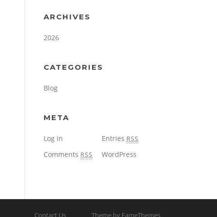
ARCHIVES
2026
CATEGORIES
Blog
META
Log in
Entries
RSS
Comments
WordPress
RSS
Contact Us
Theme by FameThemes